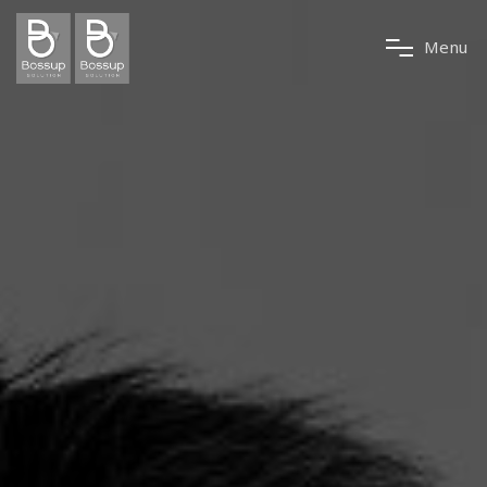
M
e
n
u