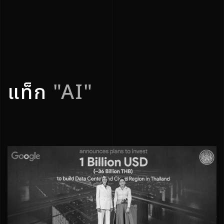
แท็ก
"AI"