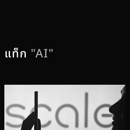
แท็ก
"AI"